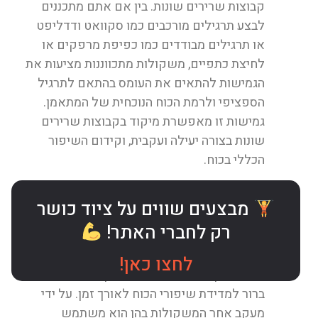
קבוצות שרירים שונות. בין אם אתם מתכננים
לבצע תרגילים מורכבים כמו סקוואט ודדליפט
או תרגילים מבודדים כמו כפיפת מרפקים או
לחיצת כתפיים, משקולות מתכווננות מציעות את
הגמישות להתאים את העומס בהתאם לתרגיל
הספציפי ולרמת הכוח הנוכחית של המתאמן.
גמישות זו מאפשרת מיקוד בקבוצות שרירים
שונות בצורה יעילה ועקבית, וקידום השיפור
הכללי בכוח.
מעקב אחר עומס יתר והגדרת יעדים:
שימוש
מבצעים שווים על ציוד כושר
במשקולות מתכוונות יכול גם להקל על הגדרת
רק לחברי האתר!
יעדים ומעקב אחר התקדמותו של המתאמן כדי
לא להגיע לעומס יתר. מכיוון שהמתאמן יכול
לחצו כאן!
לשנות בקלות את מרווחי המשקל, יש לו מדד
ברור למדידת שיפורי הכוח לאורך זמן. על ידי
מעקב אחר המשקולות בהן הוא משתמש