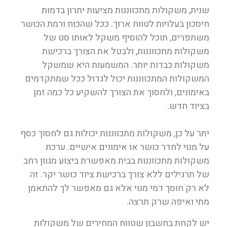
שנית, משקולות מתכווננות מציעות יתרון בדמות
חיסכון בעלויות לטווח ארוך. ככל שהכוח ורמת הכושר
משתפרים, תוכל להוסיף משקל לאותו סט של
משקולות מתכווננות, ולבטל את הצורך ברכישת
משקולות כבדות יותר. המשמעות היא שמשקל
המשקולות המתכווננות יכול לגדול ככל שמתקדמים
באימונים, ולחסוך את הצורך להשקיע כל כמה זמן
בציוד חדש.
יתר על כן, משקולות מתכווננות יכולות גם לחסוך כסף
על מנוי לחדר כושר או אימונים אישיים. ערכת
משקולות מתכווננות בבית מאפשרת ביצוע מגוון רחב
של תרגילים ללא צורך ברכישת ציוד כושר יקר. זה
לא רק חוסך דמי מנוי אלא גם מאפשר לך להתאמן
מתי ואיפה שרק תרצה.
יש לקחת בחשבון שטווח המחירים של משקולות