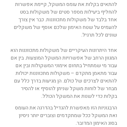
להתאים בקלות את עומס המשקל, קיימת אפשרות
להחליף ביעילות מספר סטים של משקולות בסט
אחד בלבד של משקולות מתכווננות. כבר אין צורך
להעמיס על שטח האימון שלכם אוסף של משקלים
שונים לכל תרגיל.
אחד היתרונות העיקריים של משקולות מתכווננות הוא
המגוון הרחב של אפשרויות המשקל המוצעות. בין אם
עבור מי שמתחיל בתחום אימוני המשקולות ובין אם
עבור מתאמן מתקדם – משקולות מתכווננות יכולות
להתאים לצרכים של כולם. הן מגיעות בדרך כלל עם
מבחר של לוחות משקל שניתן להוסיף או להסיר
בקלות כדי לשנות את המשקל הכולל.
הרבגוניות הזו מאפשרת להגדיל בהדרגה את העומס
ואת המשקל ככל שמתקדמים וצוברים יותר ניסיון
בסוג האימון המדובר.