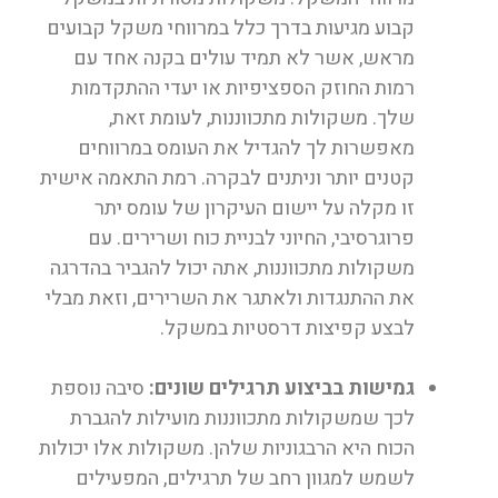
קבוע מגיעות בדרך כלל במרווחי משקל קבועים
מראש, אשר לא תמיד עולים בקנה אחד עם
רמות החוזק הספציפיות או יעדי ההתקדמות
שלך. משקולות מתכווננות, לעומת זאת,
מאפשרות לך להגדיל את העומס במרווחים
קטנים יותר וניתנים לבקרה. רמת התאמה אישית
זו מקלה על יישום העיקרון של עומס יתר
פרוגרסיבי, החיוני לבניית כוח ושרירים. עם
משקולות מתכווננות, אתה יכול להגביר בהדרגה
את ההתנגדות ולאתגר את השרירים, וזאת מבלי
לבצע קפיצות דרסטיות במשקל.
גמישות בביצוע תרגילים שונים:
סיבה נוספת
לכך שמשקולות מתכווננות מועילות להגברת
הכוח היא הרבגוניות שלהן. משקולות אלו יכולות
לשמש למגוון רחב של תרגילים, המפעילים