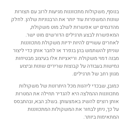
בנוסף, משקולות מתכווננות מגיעות לרוב עם תצורות
שונות המשפרות עוד יותר את הרבגוניות שלהן. לחלק
מהדגמים יש אפשרות לשלב מוט משקולת,
המאפשרת לבצע תרגילים הדורשים מוט ישר.
לאחרים עשויים להיות ידיות משקולת מתכווננות
שניתן להשתמש בהן בנפרד או לחבר אותן כדי ליצור
מבנה דמוי משקולת. וריאציות אלו בעיצוב מבטיחות
גמישות בעבודה על קבוצות שרירים שונות וביצוע
מגוון רחב של תרגילים.
כמובן, שבכדי ליהנות מכל היתרונות של משקולות
מתכווננות ההמלצה היא להגדיר תחילה את המטרות
אותן רוצים להשיג באמצעותן. בשלב הבא, ובהתבסס
על כך, ניתן לבחור את המשקולות המתכווננות
המתאימות ביותר.