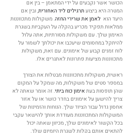
הכושר אשר נקבעים על ידי המתאמן – בין אם
המטרה היא ביצוע
תרגילים ליד האחורית
, ובין אם
היעד הוא
לאמן את שרירי החזה
. משקולות מתכווננות
ממלאות תפקיד מכריע בהקלה על העקביות בשגרת
האימון שלך. עם משקולות מסורתיות, אתה עלול
להיתקל במחסומים שיעכבו את יכולתך לשמור על
לוח זמנים קבוע של אימונים. עם זאת, משקולות
מתכווננות מציעות פתרונות לאתגרים אלו.
ראשית, משקולות מתכווננות מבטלות את הצורך
במספר סטים של משקולות, מה שמקל על המקום
שהן תופסות בעת
אימון כוח ביתי
. זה אומר שאתה לא
צריך להישען על אימונים בחדר כושר או על אזור
אחסון גדול עבור הציוד שלך. הנוחות והזמינות של
המשקולות המתכווננות מעודדת אותך להישאר עקבי
בכל הקשור לאימונים שלך, מכיוון שאתה יכול
להתאים אותם בקלות לשגרת היומיום שלך.