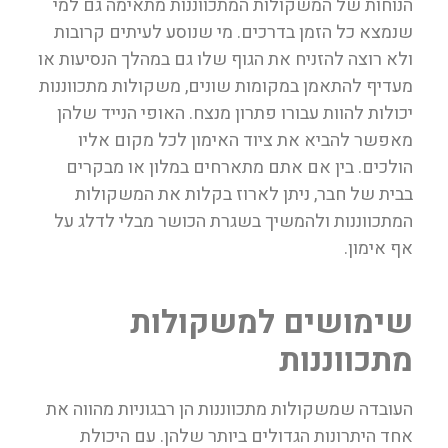
הנוחות של המשקולות המתכווננות מתאימה גם למי
שנמצא כל הזמן בדרכים. מי שנוסע לעיתים קרובות
ולא רוצה להזניח את הגוף שלו גם במהלך הנסיעות או
מעדיף להתאמן במקומות שונים, משקולות מתכווננות
יכולות להוות עבורו פתרון מנצח. האופי הנייד שלהן
מאפשר להביא את ציוד האימון לכל מקום אליו
הולכים. בין אם אתם מתארחים במלון או מבקרים
בבית של חבר, ניתן לארוז בקלות את המשקולות
המתכווננות ולהמשיך בשגרת הכושר מבלי לדלג על
אף אימון.
שימושים למשקולות
מתכווננות
העובדה שמשקולות מתכווננות הן רבגוניות מהווה את
אחד היתרונות הגדולים ביותר שלהן. עם היכולת