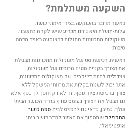
השקעה משתלמת?
כאשר מדובר בהשקעה בציוד אימוני כושר,
עלות-תועלת היא גורם מכריע שיש לקחת בחשבון.
משקולות מתכווננות מתגלות כהשקעה ראויה מכמה
סיבות:
ראשית, רכישת סט של משקולות מתכווננות מבטלת
את הצורך בקניית סטים מרובים של משקולות,
שיכולים להיות די יקרים. עם משקולות מתכווננות,
אתה יכול לשנות בקלות את מרווחי המשקל ללא
צורך ברכישת ציוד נוסף. זה לא רק חוסך לך כסף אלא
גם מבטל את הצורך בעומס עודף בחדר הכושר הביתי
שלך. כמובן, כדאי גם להכניס לבית
ספת כושר
מתקפלת
שתהפוך את האזור לחדר כושר ביתי
אופטימאלי.