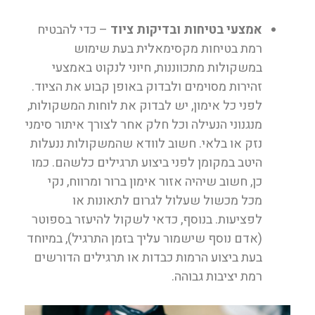
אמצעי בטיחות ובדיקות ציוד
– כדי להבטיח
רמת בטיחות מקסימאלית בעת שימוש
במשקולות מתכווננות, חיוני לנקוט באמצעי
זהירות מסוימים ולבדוק באופן קבוע את הציוד.
לפני כל אימון, יש לבדוק את לוחות המשקולות,
מנגנוני הנעילה וכל חלק אחר לצורך איתור סימני
נזק או בלאי. חשוב לוודא שהמשקולות ננעלות
היטב במקומן לפני ביצוע תרגילים כלשהם. כמו
כן, חשוב שיהיה אזור אימון ברור ומרווח, נקי
מכל מכשול שעלול לגרום לתאונות או
לפציעות. בנוסף, כדאי לשקול להיעזר בספוטר
(אדם נוסף שישמור עליך בזמן התרגיל), במיוחד
בעת ביצוע הרמות כבדות או תרגילים הדורשים
רמת יציבות גבוהה.