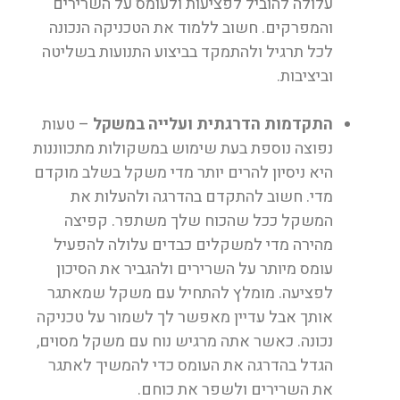
עלולה להוביל לפציעות ולעומס על השרירים
והמפרקים. חשוב ללמוד את הטכניקה הנכונה
לכל תרגיל ולהתמקד בביצוע התנועות בשליטה
וביציבות.
התקדמות הדרגתית ועלייה במשקל
– טעות
נפוצה נוספת בעת שימוש במשקולות מתכווננות
היא ניסיון להרים יותר מדי משקל בשלב מוקדם
מדי. חשוב להתקדם בהדרגה ולהעלות את
המשקל ככל שהכוח שלך משתפר. קפיצה
מהירה מדי למשקלים כבדים עלולה להפעיל
עומס מיותר על השרירים ולהגביר את הסיכון
לפציעה. מומלץ להתחיל עם משקל שמאתגר
אותך אבל עדיין מאפשר לך לשמור על טכניקה
נכונה. כאשר אתה מרגיש נוח עם משקל מסוים,
הגדל בהדרגה את העומס כדי להמשיך לאתגר
את השרירים ולשפר את כוחם.