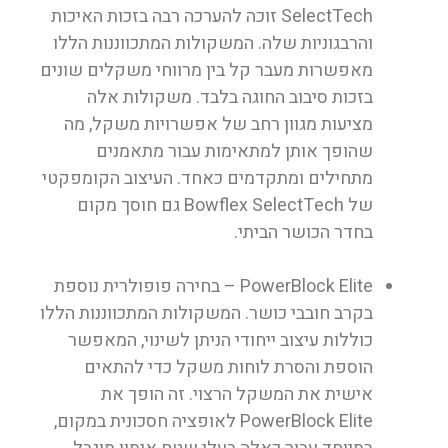
SelectTech זוכה להערכה רבה בזכות האיכות
והרבגוניות שלה. המשקולות המתכווננות הללו
מאפשרות מעבר קל בין מרווחי משקלים שונים
בזכות סיבוב החוגה בלבד. משקולות אלה
מציעות מגוון רחב של אפשרויות משקל, מה
שהופך אותן למתאימות עבור מתאמנים
מתחילים ומתקדמים כאחד. העיצוב הקומפקטי
של Bowflex SelectTech גם חוסך מקום
בחדר הכושר הביתי.
PowerBlock Elite
– בחירה פופולרית נוספת
בקרב חובבי כושר. המשקולות המתכווננות הללו
כוללות עיצוב ייחודי הניתן לשינוי, המאפשר
הוספת והסרת לוחות משקל כדי להתאים
אישית את המשקל הרצוי. זה הופך את
PowerBlock Elite לאופציה חסכונית במקום,