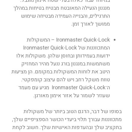
במיוחד עבור כאלה בעלי שטח אימון מוגבל.
מנגנון הנעילה המאובטח מבטיח בטיחות במהלך
התרגילים, והבנייה העמידה מבטיחה שימוש
ממושך לאורך זמן.
Ironmaster Quick-Lock
– המשקולות
המתכווננות של Ironmaster Quick-Lock
ידועות בעמידותן ובחוסן שלהן. משקולות אלו
משתמשות במנגנון בורג ננעל מהיר המחזיק
היטב את לוחות המשקולות במקומם. הן מציעות
טווח משקל רחב ויש להם עיצוב קומפקטי.
ה־Ironmaster Quick-Lock מגיע עם מעמד
שעוזר לשמור על אזור אימון מאורגן.
בסופו של דבר, הדגם הטוב ביותר של משקולות
מתכווננות עבורך תלוי ביעדי הכושר הספציפיים שלך,
בתקציב שלך ובהעדפות האישיות שלך. חשוב לקחת