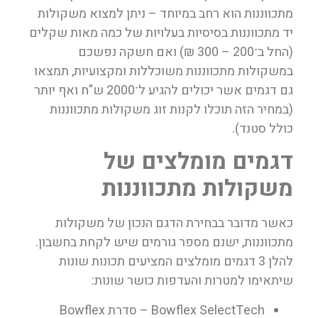
מתכווננות הוא רחב במיוחד – ניתן למצוא משקולות
יד מתכווננות בסיסיות בעלויות של כמה מאות שקלים
(החל ב־200 – 300 ₪) ואם חשקה נפשכם
במשקולות מתכווננות משוכללות ומקצועיות, תמצאו
גם דגמים אשר יכולים להגיע ל־2000 ש"ח ואף יותר
(במחיר הזה תוכלו לקנות זוג משקולות מתכווננות
כולל סטנד).
דגמים מומלצים של
משקולות מתכווננות
כאשר מדובר בבחירת הדגם הנכון של משקולות
מתכווננות, ישנם מספר גורמים שיש לקחת בחשבון.
להלן 3 דגמים מומלצים המציעים תכונות שונות
שיתאימו למטרות והעדפות כושר שונות:
Bowflex SelectTech
– סדרת Bowflex