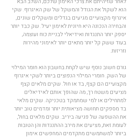
לאחר שזיהיתם את צרכי האימון שלכם, השלב הבא
הוא לשקול את הגודל והמשקל של שק האיגרוף. שקי
איגרוף מקצועיים מגיעים בגדלים ומשקלים שונים,
והבחירה הנכונה היא חיונית לאימון יעיל. שק כבד יותר
יספק יותר התנגדות ואידיאלי לבניית כוח ועוצמה,
בעוד ששק קל יותר מתאים יותר לאימוני מהירות
וזריזות.
גורם חשוב נוסף שיש לקחת בחשבון הוא חומר המילוי
של השק. חומרי המילוי הנפוצים ביותר לשקי איגרוף
מקצועיים הם קצף, בד או חול. שקים מלאים קצף
מציעים משטח רך, מה שהופך אותם לאידיאלים
למתחילים או למי שמתמקד בטכניקה. שקים מלאי
בד מספקים תחושה מציאותית יותר ומדמים טוב יותר
את ההשפעה של פגיעה ביריב. שקים מלאים בחול,
לעומת זאת, מציעים את מירב ההתנגדות והן הטובות
ביותר למשתמשים מתקדמים המחפשים אימון