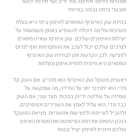
אמנויות לחימה ולחימה מול יריב ועד תירגול כושר
תובעני ברמה גבוהה במיוחד.
בחירת שק האיגרוף המתאים לאימון ביתי היא בעלת
חשיבות עליונה ויכולה להשפיע באופן משמעותי על
יעילות האימונים שלכם. שק איגרוף שאינו מתאים
לצרכים שלכם יכול לעכב את ההתקדמות ואף לגרום
לפציעה. לכן, הקדשת זמן לבחירת שק האיגרוף
המתאים היא חיונית לחווית אימון מוצלחת.
ראשית, משקל שק האיגרוף הוא מכריע. אם השק קל
מדי, הוא יתנדנד יתר על המידה, מה שמקשה על
שמירה על שליטה ודיוק במכות. מצד שני, אם השק
כבד מדי, הוא עלול לאמץ את השרירים והמפרקים,
ולהוביל לעייפות ולפציעות אפשריות. מציאת המשקל
הנכון התואם את רמת המיומנות ואת מטרות האימון
שלכם חיונית לאימון יעיל ובטוח.