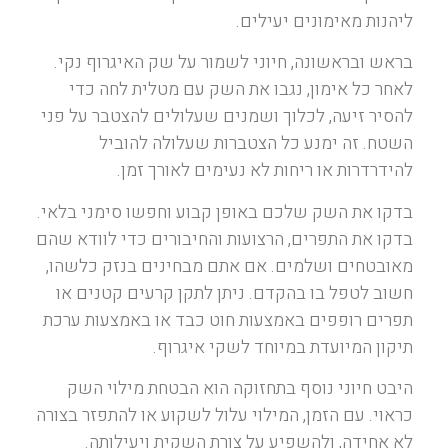
ליהנות מאימונים יעילים.
בראש ובראשונה, חיוני לשמור על שק האיגרוף נקי.
לאחר כל אימון, נגבו את השק עם מטלית לחה כדי
להסיר זיעה, לכלוך ושמנים שעלולים להצטבר על פני
השטח. זה ימנע כל הצטברות שעלולה להוביל
להידרדרות או ריחות לא נעימים לאורך זמן.
בדקו את השק שלכם באופן קבוע וחפשו סימני בלאי.
בדקו את התפרים, הרצועות והחיבורים כדי לוודא שהם
מאובטחים ושלמים. אם אתם מבחינים בנזק כלשהו,
חשוב לטפל בו בהקדם. ניתן לתקן קרעים קטנים או
תפרים רופפים באמצעות חוט כבד או באמצעות ערכת
תיקון המיועדת במיוחד לשקי איגרוף.
היבט חיוני נוסף בתחזוקה הוא הבטחת מילוי השק
כראוי. עם הזמן, המילוי עלול לשקוע או להתפזר בצורה
לא אחידה, ולהשפיע על צורת השקית ויעילותה.