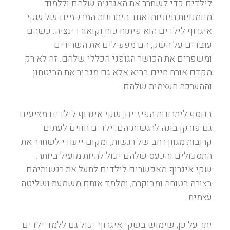
לילדים כדי לשחרר את האנרגיה שלהם וללמוד
מיומנויות חיוניות. אחד היתרונות המרכזיים של שקי
איגרוף לילדים הוא פיתוח כוח וקואורדינציה. כשהם
עובדים על השק, הם מפעילים את השרירים
ומשפרים את הכושר הגופני הכללי שלהם. זה לא רק
מקדם אורח חיים בריא אלא גם מגביר את הביטחון
וההערכה העצמית שלהם.
בנוסף ליתרונות הפיזיים, שקי איגרוף לילדים מציעים
גם פורקן בונה לרגשותיהם. ילדים חווים לעתים
קרובות מגוון רחב של רגשות, ומקום ייעודי לשחרר את
התסכולים והכעס שלהם יכול להיות מועיל ביותר.
שקי איגרוף מאפשרים לילדים לתעל את רגשותיהם
בצורה בטוחה ומבוקרת, ומלמד אותם משמעת ושליטה
עצמית.
יתר על כן, שימוש בשקי איגרוף יכול גם ללמד ילדים