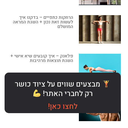
הרחקות כתפיים – בדקנו איך
לעשות זאת נכון + השגת המראה
המושלם
פלאנק – איך קובעים שיא אישי +
השגת תוצאות מרהיבות
מבצעים שווים על ציוד כושר
רק לחברי האתר!
תרגילי כתפיים – בדקנו איך
משיגים את חגורת הכתפיים
החלומית
לחצו כאן!