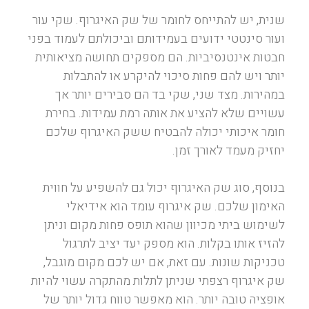
שנית, יש להתייחס לחומר של שק האיגרוף. שקי עור
ועור סינטטי ידועים בעמידותם וביכולתם לעמוד בפני
חבטות אינטנסיביות. הם מספקים תחושה מציאותית
יותר ויש להם פחות סיכוי להיקרע או להתבלות
במהירות. מצד שני, שקי בד הם סבירים יותר אך
עשויים שלא להציע את אותה רמת עמידות. בחירת
חומר איכותי יכולה להבטיח ששק האיגרוף שלכם
יחזיק מעמד לאורך זמן.
בנוסף, סוג שק האיגרוף יכול גם להשפיע על חווית
האימון שלכם. שק איגרוף עומד הוא אידיאלי
לשימוש ביתי מכיוון שהוא תופס פחות מקום וניתן
להזיז אותו בקלות. הוא מספק יעד יציב לתרגול
טכניקות שונות. עם זאת, אם יש לכם מקום מוגבל,
שק איגרוף רצפתי שניתן לתלות מהתקרה עשוי להיות
אופציה טובה יותר. הוא מאפשר טווח גדול יותר של