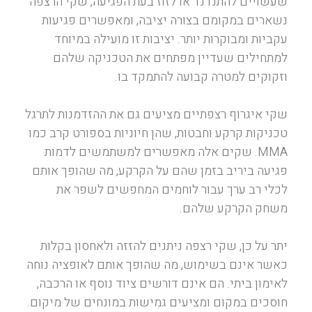
שעשויים להתנדנד או לזוז בעת הפגיעה, שקי הרצפה
נשארים במקומם בצורה יציבה, ומאפשרים פגיעות
עקביות ומבוקרות יותר. יציבות זו מועילה במיוחד
למתחילים שעדיין מפתחים את הטכניקה שלהם
וזקוקים למטרה קבועה להתמקד בו.
שקי איגרוף רצפתיים מציעים גם את ההזדמנות לתרגל
טכניקות קרקע וחבטות, שהן חיוניות בספורט קרב כמו
MMA. שקים אלה מאפשרים למשתמשים לדמות
פגיעה ביריב בזמן שהם על הקרקע, מה שהופך אותם
לכלי רב ערך עבור לוחמים המחפשים לשפר את
משחק הקרקע שלהם.
יתר על כן, שקי רצפה ניתנים להזזה ולאחסון בקלות
כאשר אינם בשימוש, מה שהופך אותם לאופציה נוחה
לאימון ביתי. הם אינם דורשים ציוד נוסף או הרכבה,
חוסכים במקום ומציעים גמישות במונחים של מיקום.