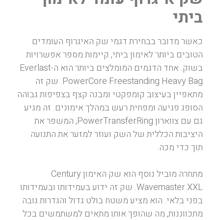
ביתי
כאשר מדובר בבחירת דגמי שק האיגרוף העומדים
הטובים ביותר לאימון ביתי, קיימות מספר אפשרויות
בשוק. אחד הדגמים המומלצים ביותר הוא ה-Everlast
PowerCore Freestanding Heavy Bag. שק זה
מתאפיין בעיצוב קומפקטי ומבנה קצף בצפיפות גבוהה
הסופג פגיעה ומפחית רעש במהלך אימונים. זה מגיע
גם עם צווארון PowerTransferRing, המשפר את
היציבות הכללית של השק ועוזר למזער את התנועה
תוך כדי מכה.
מתחרה מוביל נוסף הוא שק האימון Century
Wavemaster XXL. שק זה ידוע בעמידותו ובעמידותו
בפני בלאי. הוא מציע משטח בולט גדול והגדרות גובה
מתכווננות, מה שהופך אותו מתאים למשתמשים בכל