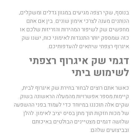
בנוסף, שקי רצפה מגיעים במגוון גדלים ומשקלים,
הנותנים מענה לצרכי אימון שונים. בין אם אתם
מחפשים שק לשיפור המהירות והזריזות שלכם או
כזה שמספק יותר התנגדות לאימוני כוח, ישנו שק
איגרוף רצפתי שיתאים להעדפותיכם.
דגמי שק איגרוף רצפתי
לשימוש ביתי
כאשר אתם רוצים לבחור בחירת שק איגרוף לבית,
קיימות מספר אפשרויות מהמעלה הראשונה בשוק.
שקים אלה תוכננו במיוחד כדי לעמוד בפני ההשפעה
של מכות חזקות תוך מתן בסיס יציב לאימון. להלן
שלושה דגמים מצטיינים הבולטים באיכותם
ובביצועים שלהם: