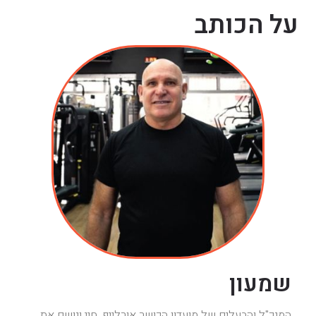
על הכותב
שמעון
המנכ"ל והבעלים של מועדון הכושר אורלייף, חיי ונושם את