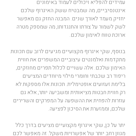
עמידים להפליא ויכולים לעמוד באימונים
אינטנסיביים, מה שמבטיח ששק האיגרוף שלכם
יחזיק מעמד לאורך שנים. המבנה החזק גם מאפשר
לשק לשמור על צורתו והתנגדותו, מה שמספק מטרה
ארוכת טווח לאימון שלכם.
בנוסף, שקי איגרוף מקצועיים מגיעים לרוב עם תכונות
מתקדמות ואלמנטים עיצוביים המשפרים את חווית
האימון שלכם. אלה עשויים לכלול תפרים מחוזקים,
ריפוד רב שכבתי וחומרי מילוי מיוחדים המציעים
בלימת זעזועים אופטימלית. תכונות אלו מספקות לא
רק חווית חבטות מציאותית ומשביעה יותר, אלא גם
עוזרות להפחית את ההשפעה על המפרקים והשרירים
שלכם, וממזערת את הסיכון לפציעה.
יתר על כן, שקי איגרוף מקצועיים מציעים בדרך כלל
מגוון רחב יותר של אפשרויות משקל. זה מאפשר לכם