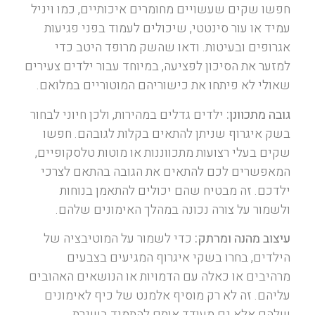
חפשו שקים שעשויים מחומרים איכותיים, כמו ויניל
עמיד או עור סינטטי, שיכולים לעמוד בפני פגיעות
אגרופים ובעיטות. ודאו שהשק מרופד היטב כדי
למזער את הסיכון לפציעה, במיוחד עבור ילדים צעירים
שאולי לא פיתחו את כישוריהם המוטוריים במלואם.
גובה מתכוונן:
ילדים גדלים במהירות, ולכן חיוני לבחור
בשק איגרוף שניתן להתאים בקלות לגובהם. חפשו
שקים בעלי רצועות מתכווננות או מוטות טלסקופיים,
המאפשרים לכם להתאים את הגובה בהתאם לצרכי
ילדכם. זה מבטיח שהם יכולים להתאמן בנוחות
ולשמור על צורה נכונה במהלך האימונים שלהם.
עיצוב מהנה ומרתק:
כדי לשמור על המוטיבציה של
הילדים, בחרו בשקי איגרוף המגיעים בצבעים
מרהיבים או כאלה עם הדמויות או הנושאים האהובים
עליהם. זה לא רק מוסיף אלמנט של כיף לאימונים
שלהם אלא גם מעודד אותם להתמיד בשגרת