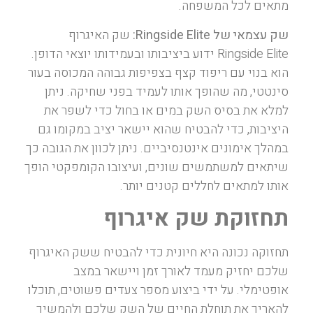
מתאים לכל המשפחה.
שק עצמאי של Ringside Elite:
שק האיגרוף
Ringside Elite ידוע ביציבותו ובעמידותו יוצאי הדופן.
הוא בנוי עם ריפוד קצף בצפיפות גבוהה המכוסה בעור
סינטטי, מה שהופך אותו לעמיד בפני שחיקה. ניתן
למלא את בסיס השק במים או בחול כדי לשפר את
היציבות, כדי להבטיח שהוא יישאר יציב במקומו גם
במהלך אימונים אינטנסיביים. ניתן לכוון את הגובה כך
שיתאים למשתמשים שונים, ועיצובו הקומפקטי הופך
אותו למתאים לחללים קטנים יותר.
תחזוקת שק איגרוף
תחזוקה נכונה היא חיונית כדי להבטיח ששק האיגרוף
שלכם יחזיק מעמד לאורך זמן ויישאר במצב
אופטימלי. על ידי ביצוע מספר צעדים פשוטים, תוכלו
להאריך את תוחלת החיים של השק שלכם ולהמשיך