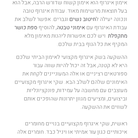
אימון איגרוף הוא אימון קשוח שדורש הרבה, אבל הוא
בעל תוצאות מרשימות מאוד. עבודת איגרוף טובה
ונכונה יעילה ל
חיטוב נשים
וגברים. אפשר לשלב את
עבודת האיגרוף עם
אימוני טבטה
, להוסיף
ספת כושר
מתקפלת
ויש לכם אפשרות ליהנות מאימון מלא
המקיף את כל הגוף בבית שלכם.
ההשקעה בשק איגרוף מקצועי לאימון הביתי שלכם
היא לא קטנה, אבל זה יכול להיות שווה עבור
ספורטאים רציניים או אלה המעוניינים לקחת את
האימונים שלהם לשלב הבא. שקי איגרוף מקצועיים
מעוצבים עם מחשבה על עמידות, פונקציונליות
וביצועים, ומציעים מגוון יתרונות שהופכים אותם
לשווים את ההשקעה.
ראשית, שקי איגרוף מקצועיים בנויים מחומרים
איכותיים כגון עור אמיתי או ויניל כבד. חומרים אלה