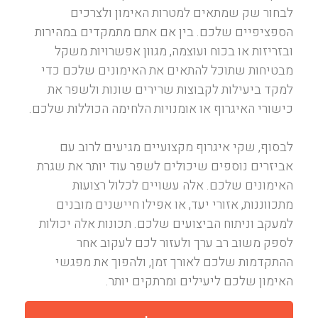
לבחור שק שמתאים למטרות האימון ולצרכים
הספציפיים שלכם. בין אם אתם מתמקדים במהירות
ובזריזות או בכוח ועוצמה, מגוון אפשרויות משקל
מבטיחות שתוכל להתאים את האימונים שלכם כדי
למקד ביעילות לקבוצות שרירים שונות ולשפר את
כישורי האיגרוף או אומנויות הלחימה הכוללות שלכם.
לבסוף, שקי איגרוף מקצועיים מגיעים לרוב עם
אביזרים נוספים שיכולים לשפר עוד יותר את שגרת
האימונים שלכם. אלה עשויים לכלול רצועות
מתכווננות, אזורי יעד, או אפילו חיישנים מובנים
למעקב וניתוח הביצועים שלכם. תכונות אלה יכולות
לספק משוב רב ערך ולעזור לכם לעקוב אחר
ההתקדמות שלכם לאורך זמן, ולהפוך את מפגשי
האימון שלכם ליעילים ומרתקים יותר.