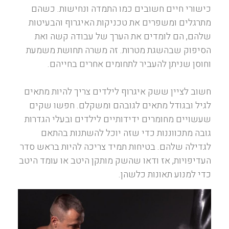
כישורי חיים חשובים כמו התמדה ונחישות. כשהם
מתרגלים ומשפרים את טכניקות האיגרוף והבעיטות
שלהם, הם לומדים את הערך של עבודה קשה ואת
הסיפוק שבהשגת מטרות. זה משרה תחושת משמעת
וחוסן שניתן להעביר לתחומים אחרים בחייהם.
חשוב לציין ששק איגרוף לילדים צריך להיות מתאים
לגיל ובגודל מתאים לגובהם ומשקלם. חפשו שקים
שעשויים מחומרים ידידותיים לילדים ובעלי הגדרות
גובה מתכווננות כדי שזה יוכל להשתנות בהתאם
לגדילה שלהם. בטיחות תמיד צריכה להיות בראש סדר
העדיפויות, אז ודאו שהשק מותקן היטב או עומד היטב
כדי למנוע תאונות כלשהן.