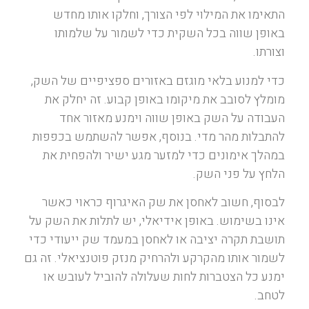
התאימו את המילוי לפי הצורך, וחלקו אותו מחדש
באופן שווה בכל השקית כדי לשמור על שלמותו
וצורתו.
כדי למנוע בלאי מוגזם באזורים ספציפיים של השק,
מומלץ לסובב את מיקומו באופן קבוע. זה יחלק את
העבודה על השק באופן שווה וימנע מאזור אחד
להתבלות מהר מדי. בנוסף, אפשר להשתמש בכפפות
במהלך אימונים כדי למזער מגע ישיר ולהפחית את
הלחץ על פני השק.
לבסוף, חשוב לאחסן את שק האיגרוף כראוי כאשר
אינו בשימוש. באופן אידיאלי, יש לתלות את השק על
תושבת תקרה יציבה או לאחסן במעמד שק ייעודי כדי
לשמור אותו מהקרקע ולהרחיק מנזק פוטנציאלי. זה גם
ימנע כל הצטברות לחות שעלולה להוביל לעובש או
לטחב.