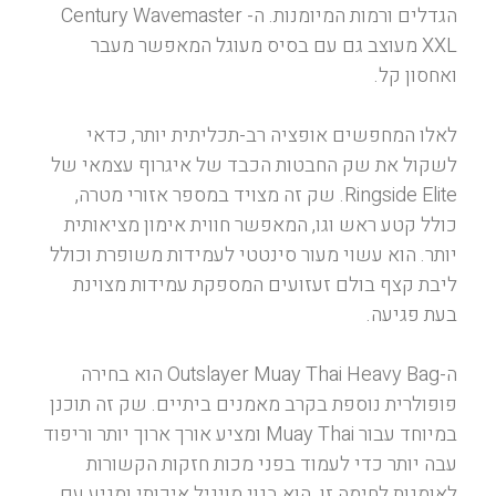
הגדלים ורמות המיומנות. ה- Century Wavemaster
XXL מעוצב גם עם בסיס מעוגל המאפשר מעבר
ואחסון קל.
לאלו המחפשים אופציה רב-תכליתית יותר, כדאי
לשקול את שק החבטות הכבד של איגרוף עצמאי של
Ringside Elite. שק זה מצויד במספר אזורי מטרה,
כולל קטע ראש וגו, המאפשר חווית אימון מציאותית
יותר. הוא עשוי מעור סינטטי לעמידות משופרת וכולל
ליבת קצף בולם זעזועים המספקת עמידות מצוינת
בעת פגיעה.
ה-Outslayer Muay Thai Heavy Bag הוא בחירה
פופולרית נוספת בקרב מאמנים ביתיים. שק זה תוכנן
במיוחד עבור Muay Thai ומציע אורך ארוך יותר וריפוד
עבה יותר כדי לעמוד בפני מכות חזקות הקשורות
לאומנות לחימה זו. הוא בנוי מויניל איכותי ומגיע עם