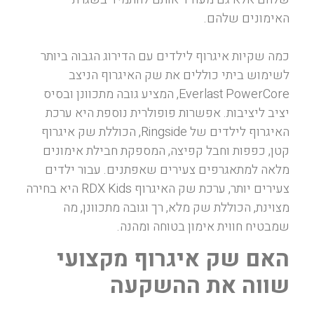
האימונים שלהם.
כמה שקיות איגרוף לילדים עם הדירוג הגבוה ביותר
לשימוש ביתי כוללים את שק האיגרוף הניצב
Everlast PowerCore, המציע גובה מתכוונן ובסיס
יציב ליציבות. אפשרות פופולרית נוספת היא ערכת
האיגרוף לילדים של Ringside, הכוללת שק איגרוף
קטן, כפפות וחבל קפיצה, המספקת חבילת אימונים
מלאה למתאגרפים צעירים שאפתנים. עבור ילדים
צעירים יותר, ערכת שק האיגרוף RDX Kids היא בחירה
מצוינת, הכוללת שק מלא, רך וגובה מתכוונן, מה
שמבטיח חווית אימון בטוחה ומהנה.
האם שק איגרוף מקצועי
שווה את ההשקעה