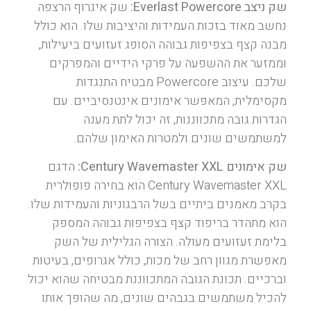
שק ניצב Everlast Powercore:
שק איגרוף הרצפה
נחשב מאוד בזכות העמידות והיציבות שלו. הוא כולל
מבנה קצף בצפיפות גבוהה הסופג זעזועים ביעילות,
וממזער את ההשפעה על פרקי הידיים והמפרקים
שלכם. עיצוב Powercore מבטיח התנגדות
מקסימלית, המאפשר אימונים אינטנסיביים. עם
הגדרות גובה מתכווננות, זה יכול לתת מענה
למשתמשים שונים ולמטרות האימון שלהם.
שק אימונים Century Wavemaster XXL:
הדגם
Century Wavemaster XXL הוא בחירה פופולרית
בקרב מאמנים ביתיים בשל הרבגוניות והעמידות שלו.
הוא מתהדר בריפוד קצף בצפיפות גבוהה המספק
בלימת זעזועים מעולה. הצורה הגלילית של השק
מאפשרת מגוון רחב של מכות, כולל אגרופים, בעיטות
וברכיים. תכונת הגובה המתכווננת מבטיחה שהוא יכול
להכיל משתמשים בגבהים שונים, מה שהופך אותו