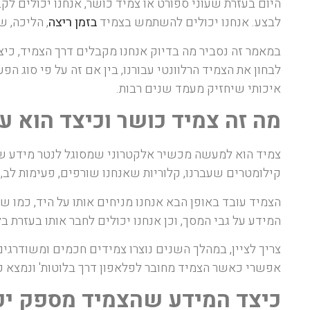
היום בעזרת שעוני ספורט או צמיד כושר, אנחנו יכולים לק
לבצע. אנחנו יכולים להשתמש בצמיד
בזמן ריצה
, הליכה, ש
במאמר זה נסביר מה בדיוק אנחנו מקבלים דרך הצמיד, כיצד ה
לבחון את הצמיד הרלוונטי עבורנו, בין אם זה על פי סוג ה
איכותי שיחזיק מעמד שנים רבות.
מה זה צמיד כושר וכיצד הוא ע
צמיד הוא למעשה מכשיר אלקטרוני שמסוגל לנטר מידע שהג
קילומטרים שעברנו, קלוריות שאנחנו שורפים, פעימות לב, ד
הצמיד עובד באופן הבא אנחנו מניחים אותו על היד, כמו ש
המידע על גבי המסך, וכן אנחנו יכולים לחבר אותו בעזרת ב
צריך לציין, במהלך השנים נוצרו צמידים חכמים ומשודרגי
אפשרי כאשר הצמיד מחובר לפלאפון דרך בלוטות' ונמצא קר
כיצד המידע שהצמיד מספק יכול