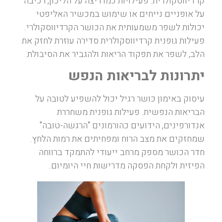
קרדיווסקולרית. פעילויות כמו ריצה על הליכון, רכיבה
על אופניים נייחים או שימוש במכשיר האליפטי
יכולות לשפר משמעותית את הכושר הקרדיווסקולרי.
פעילות גופנית קרדיווסקולרית סדירה עוזרת לחזק את
הלב, לשפר את תפקוד הריאות ולהגביר את הסיבולת.
יתרונות לבריאות הנפש
עיסוק באימון כושר רגיל יכול להשפיע לטובה על
הבריאות הנפשית. פעילות גופנית משחררת
אנדורפינים, הידועים כהורמונים "הרגשה-טובה"
שמחזקים את מצב הרוח ומפחיתים את רמות הלחץ.
חדר הכושר מספק מרחב ייעודי להתמקד ברווחה
הפיזית ולקחת הפסקה מדרישות חיי היומיום.