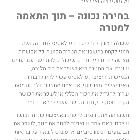
על מוטיבציה ואחראית.
בחירה נכונה – תוך התאמה
למטרה
שעולה הצורך להחליט בין פילאטיס לחדר הכושר,
חיוני לקחת בחשבון את מטרות הכושר. כל אפשרות
מציעה יתרונות ייחודיים שיכולים להתיישר עם יעדים
שונים. אם המטרה היא לשפר את כוח הליבה,
הגמישות והיציבה, פילאטיס עשוי להיות הבחירה
האידיאלית. מצד שני, אם אתם מחפשים לבנות מסת
שריר, להגדיל את הכוח הכללי או לשפר את הכושר
הקרדיווסקולרי, חדר הכושר עשוי להתאים יותר.
חשבו מה אתם רוצים להשיג באמצעות שגרת הכושר
שלכם. האם אתם שואפים לחטב את הגוף, לשפר את
הביצועים הספורטיביים, או פשוט לשמור על בריאות