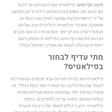
חיבור גוף-נפש:
פילאטיס שם דגש חזק על חיבור
גוף-נפש, תוך התמקדות בנשימה, ריכוז ודיוק התנועה.
על ידי פיתוח מודעות עמוקה לאופן שבו הגוף נע
ומתפקד, מתרגלי פילאטיס יכולים להשיג שליטה
וקואורדינציה טובים יותר. אומנם חדר הכושר מקדם
גם הוא מודעות גוף-נפש, הפילאטיס מספק גישה
ייחודית שיכולה לשפר את תהליך הפיסול הכולל.
מתי עדיף לבחור
בפילאטיס?
פילאטיס הוא בחירה מצוינת עבור אנשים המעוניינים
לשפר את כוח הליבה, גמישות ויישור הגוף הכללי. זה
מועיל במיוחד למי שמחפש שיטת פעילות גופנית
בעלת השפעה נמוכה עדינה למפרקים. בנוסף,
פילאטיס ידוע ביכולתו לשפר את היציבה והשיווי