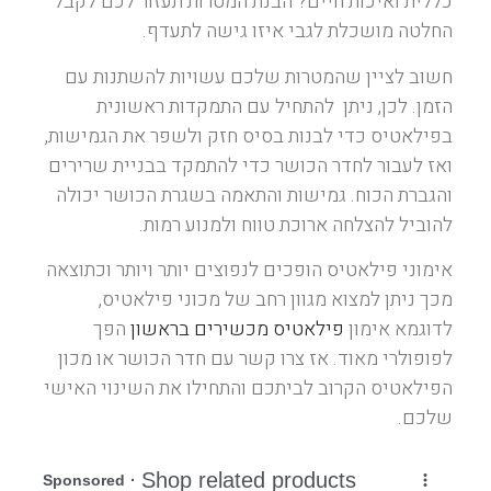
כללית ואיכות חיים? הבנת המטרות תעזור לכם לקבל
החלטה מושכלת לגבי איזו גישה לתעדף.
חשוב לציין שהמטרות שלכם עשויות להשתנות עם
הזמן. לכן, ניתן להתחיל עם התמקדות ראשונית
בפילאטיס כדי לבנות בסיס חזק ולשפר את הגמישות,
ואז לעבור לחדר הכושר כדי להתמקד בבניית שרירים
והגברת הכוח. גמישות והתאמה בשגרת הכושר יכולה
להוביל להצלחה ארוכת טווח ולמנוע רמות.
אימוני פילאטיס הופכים לנפוצים יותר ויותר וכתוצאה
מכך ניתן למצוא מגוון רחב של מכוני פילאטיס,
לדוגמא אימון
פילאטיס מכשירים בראשון
הפך
לפופולרי מאוד. אז צרו קשר עם חדר הכושר או מכון
הפילאטיס הקרוב לביתכם והתחילו את השינוי האישי
שלכם.