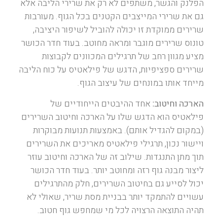
הפלנק והגשר, משתפים לא רק את שרירי הליבה אלא
גם את שרירי המייצבים הקטנים בכל הגוף. מעורבות
שרירים ממוקדת זו יכולה להוביל לשיפור היציבה,
טונוס שרירים מוגבר ומראה מחוטב. בעוד חדר הכושר
מציע מגוון רחב של תרגילים המכוונים לקבוצות
שרירים ספציפיות, הדגש של פילאטיס על כוח הליבה
מייחד אותו במונחים של עיצוב הגוף.
הארכה וחיטוב:
אחד ההיבטים הייחודיים של
פילאטיס הוא הדגש שלו על הארכה וחיטוב השרירים
(במקום להגדיל אותם). באמצעות תנועות מבוקרות
ויישור נכון, תרגילי פילאטיס מאריכים את השרירים
תוך מתן התנגדות. שילוב זה של הארכה וחיטוב עוזר
ליצור מבנה גוף רזה ומחוטב יותר. בעוד חדר הכושר
יכול לסייע גם בחיטוב השרירים, חלק מהתרגילים
עשויים להתמקד יותר בבניית מסת שריר, שאולי לא
תהיה התוצאה הרצויה לכל מי שמחפש גוף חטוב.