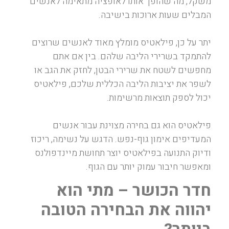
משקל, מה שהופך אותו לאופציה מתאימה לאנשים
המבלים שעות ארוכות בישיבה.
יתר על כן, פילאטיס מומלץ מאוד לאנשים שרוצים
להתמקד בשרירי הליבה שלהם. בין אם אתם
מחפשים לשטח את שרירי הבטן, לחזק את הגב או
לשפר את יציבות הליבה הכללית שלכם, פילאטיס
יכול לספק תוצאות מרשימות.
פילאטיס הוא גם בחירה מצוינת עבור אנשים
המעדיפים אימון גוף-נפש. הדגש על נשימה, ריכוז
ודיוק התנועה בפילאטיס יוצר תחושת מיינדפולנס
ומאפשר חיבור עמוק יותר עם הגוף.
חדר הכושר – מתי הוא
יהווה את הבחירה הטובה