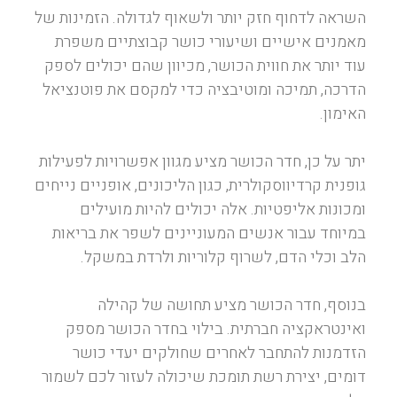
השראה לדחוף חזק יותר ולשאוף לגדולה. הזמינות של
מאמנים אישיים ושיעורי כושר קבוצתיים משפרת
עוד יותר את חווית הכושר, מכיוון שהם יכולים לספק
הדרכה, תמיכה ומוטיבציה כדי למקסם את פוטנציאל
האימון.
יתר על כן, חדר הכושר מציע מגוון אפשרויות לפעילות
גופנית קרדיווסקולרית, כגון הליכונים, אופניים נייחים
ומכונות אליפטיות. אלה יכולים להיות מועילים
במיוחד עבור אנשים המעוניינים לשפר את בריאות
הלב וכלי הדם, לשרוף קלוריות ולרדת במשקל.
בנוסף, חדר הכושר מציע תחושה של קהילה
ואינטראקציה חברתית. בילוי בחדר הכושר מספק
הזדמנות להתחבר לאחרים שחולקים יעדי כושר
דומים, יצירת רשת תומכת שיכולה לעזור לכם לשמור