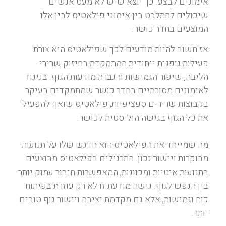
אימונים לבצע. כך יוצא שיש לא מעט אנשים
שיכולים להתלבט בין אימוני פילאטיס לבין אלו
המוצעים בחדר כושר.
אז חשוב להיות מודעים לכך שפילאטיס היא צורת
פעילות גופנית ייחודית המתמקדת בחיזוק שרירי
הליבה, שיפור הגמישות והגברת מודעות הגוף. בניגוד
לאימונים מסורתיים בחדר כושר שמתמקדים בעיקר
בקבוצות שרירים ספציפיות, פילאטיס שואף להפעיל
את כל הגוף בגישה הוליסטית לכושר.
מה שמייחד את הפילאטיס הוא הדגש שלו על תנועות
מבוקרות ויישור נכון. התרגילים בפילאטיס מבוצעים
בתנועות איטיות ומכוונות, המאפשרות חיבור עמוק יותר
בין הנפש לגוף. גישה מודעת זו לא רק עוזרת בפיתוח
כוח וגמישות, אלא גם מקדמת יציבה ויישור גוף טובים
יותר.