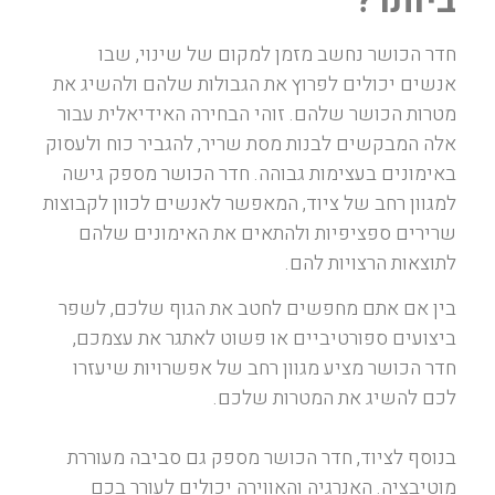
ביותר?
חדר הכושר נחשב מזמן למקום של שינוי, שבו
אנשים יכולים לפרוץ את הגבולות שלהם ולהשיג את
מטרות הכושר שלהם. זוהי הבחירה האידיאלית עבור
אלה המבקשים לבנות מסת שריר, להגביר כוח ולעסוק
באימונים בעצימות גבוהה. חדר הכושר מספק גישה
למגוון רחב של ציוד, המאפשר לאנשים לכוון לקבוצות
שרירים ספציפיות ולהתאים את האימונים שלהם
לתוצאות הרצויות להם.
בין אם אתם מחפשים לחטב את הגוף שלכם, לשפר
ביצועים ספורטיביים או פשוט לאתגר את עצמכם,
חדר הכושר מציע מגוון רחב של אפשרויות שיעזרו
לכם להשיג את המטרות שלכם.
בנוסף לציוד, חדר הכושר מספק גם סביבה מעוררת
מוטיבציה. האנרגיה והאווירה יכולים לעורר בכם