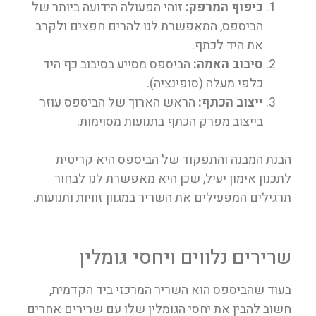
כיפוף המרפק:
זוהי הפעולה הידועה ביותר של
הביספס, המאפשרת לנו להרים חפצים ולקרב
את היד לכתף.
סיבוב האמה:
הביספס מסייע בסיבוב כף היד
כלפי מעלה (סופינציה).
ייצוב הכתף:
הראש הארוך של הביספס עוזר
בייצוב מפרק הכתף בתנועות מסוימות.
הבנת המבנה והתפקוד של הביספס היא קריטית
לתכנון אימון יעיל, שכן היא מאפשרת לנו לבחור
תרגילים המפעילים את השריר במגוון זוויות ותנועות.
שרירים נלווים ויחסי גומלין
בעוד שהביספס הוא השריר המרכזי ביד הקדמית,
חשוב להבין את יחסי הגומלין שלו עם שרירים אחרים