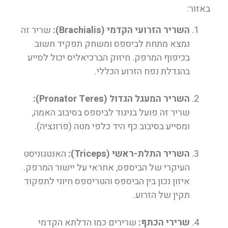
באזור:
השריר הזרועי הקדמי (Brachialis):
שריר זה
נמצא מתחת לביספס ומשחק תפקיד חשוב
בכיפוף המרפק. חיזוק הברכיאליס יכול לסייע
בהגדלת נפח הזרוע הכללי.
השריר המעגל הגדול (Pronator Teres):
שריר זה פועל בניגוד לביספס בסיבוב האמה,
ומסייע בסיבוב כף היד כלפי מטה (פרונציה).
השריר התלת-ראשי (Triceps):
האנטגוניסט
העיקרי של הביספס, אחראי על יישור המרפק.
איזון נכון בין הביספס והטריספס חיוני לתפקוד
תקין של הזרוע.
שרירי הכתף:
שרירים כמו הדלתא הקדמי