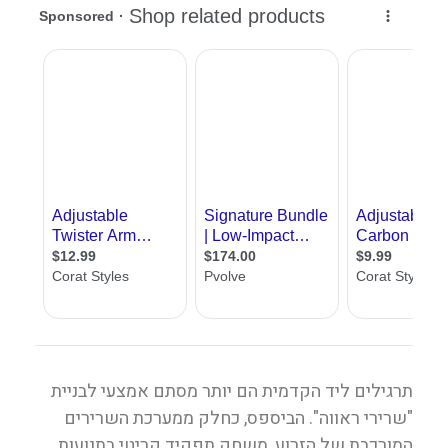
תרגילים ליד הקדמית הם יותר מסתם אמצעי לבניית
"שרירי ראווה". הביספס, כחלק ממערכת השרירים
המורכבת של הזרוע, משחק תפקיד קריטי בתנועות