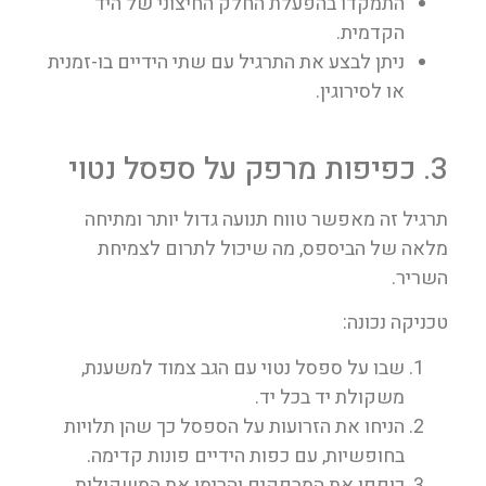
התמקדו בהפעלת החלק החיצוני של היד
הקדמית.
ניתן לבצע את התרגיל עם שתי הידיים בו-זמנית
או לסירוגין.
3. כפיפות מרפק על ספסל נטוי
תרגיל זה מאפשר טווח תנועה גדול יותר ומתיחה
מלאה של הביספס, מה שיכול לתרום לצמיחת
השריר.
טכניקה נכונה:
שבו על ספסל נטוי עם הגב צמוד למשענת,
משקולת יד בכל יד.
הניחו את הזרועות על הספסל כך שהן תלויות
בחופשיות, עם כפות הידיים פונות קדימה.
כופפו את המרפקים והרימו את המשקולות